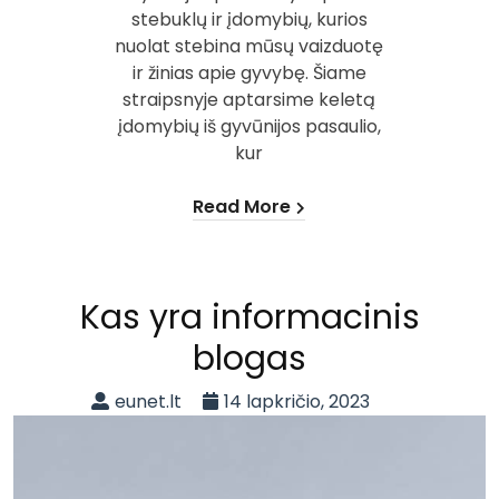
stebuklų ir įdomybių, kurios
nuolat stebina mūsų vaizduotę
ir žinias apie gyvybę. Šiame
straipsnyje aptarsime keletą
įdomybių iš gyvūnijos pasaulio,
kur
Read More
Kas yra informacinis
blogas
eunet.lt
14 lapkričio, 2023