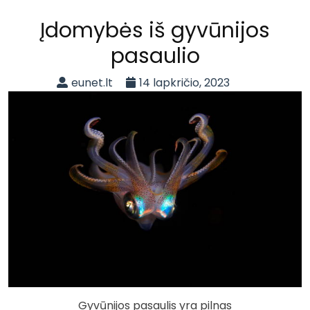
Įdomybės iš gyvūnijos
pasaulio
eunet.lt
14 lapkričio, 2023
Gyvūnijos pasaulis yra pilnas