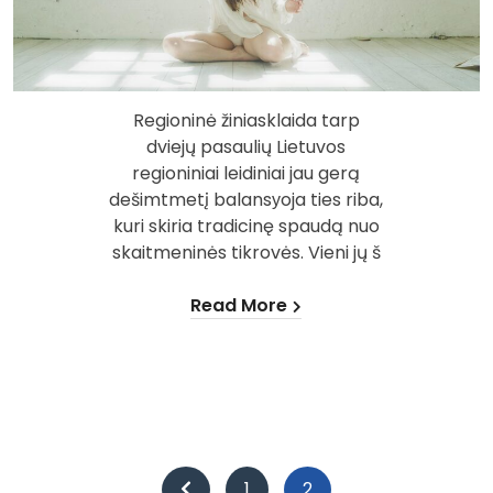
Regioninė žiniasklaida tarp
dviejų pasaulių Lietuvos
regioniniai leidiniai jau gerą
dešimtmetį balansуoja ties riba,
kuri skiria tradicinę spaudą nuo
skaitmeninės tikrovės. Vieni jų š
Read More
Įrašų
1
2