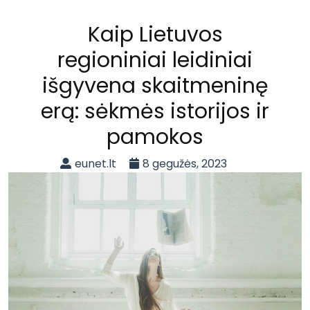
Kaip Lietuvos
regioniniai leidiniai
išgyvena skaitmeninę
erą: sėkmės istorijos ir
pamokos
eunet.lt
8 gegužės, 2023