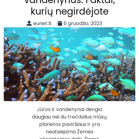
kurių negirdėjote
eunet.lt
6 gruodžio, 2023
Jūros ir vandenynai dengia
daugiau nei du trečdalius mūsų
planetos paviršiaus ir yra
neatsiejama Žemės