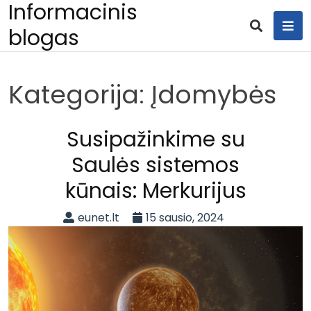
Informacinis
Skip
to
blogas
content
Kategorija:
Įdomybės
Susipažinkime su
Saulės sistemos
kūnais: Merkurijus
eunet.lt
15 sausio, 2024