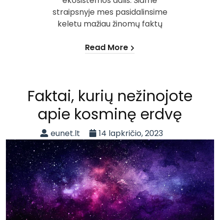
ekosistemos dalis. Šiame
straipsnyje mes pasidalinsime
keletu mažiau žinomų faktų
Read More
Faktai, kurių nežinojote
apie kosminę erdvę
eunet.lt
14 lapkričio, 2023