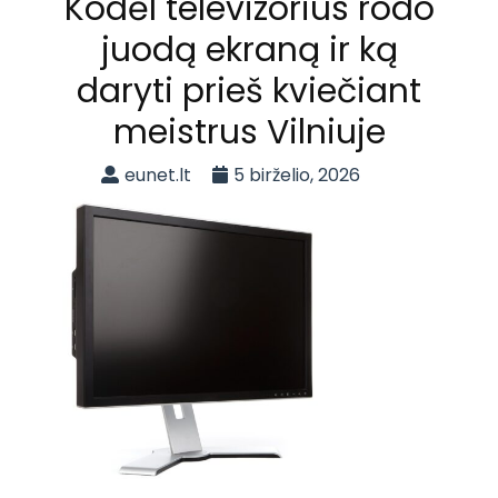
Kodėl televizorius rodo
juodą ekraną ir ką
daryti prieš kviečiant
meistrus Vilniuje
eunet.lt
5 birželio, 2026