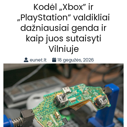
Kodėl „Xbox” ir
„PlayStation” valdikliai
dažniausiai genda ir
kaip juos sutaisyti
Vilniuje
eunet.lt
18 gegužės, 2026