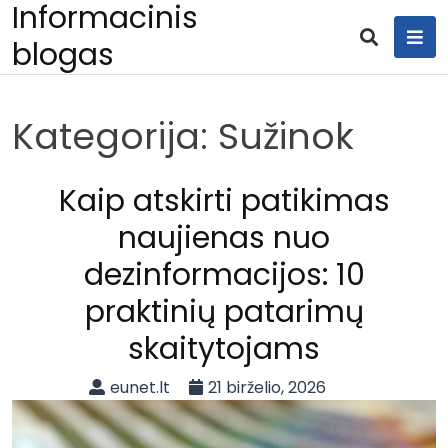
Informacinis
Skip
to
blogas
content
Kategorija:
Sužinok
Kaip atskirti patikimas
naujienas nuo
dezinformacijos: 10
praktinių patarimų
skaitytojams
eunet.lt
21 birželio, 2026