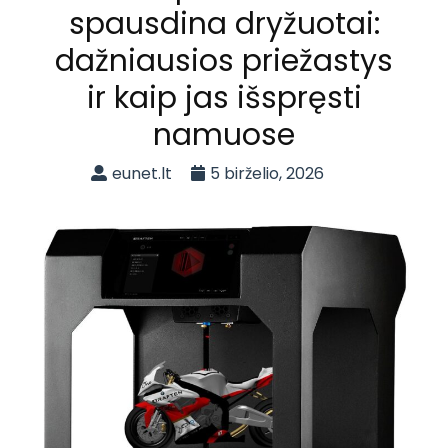
spausdina dryžuotai:
dažniausios priežastys
ir kaip jas išspręsti
namuose
eunet.lt
5 birželio, 2026