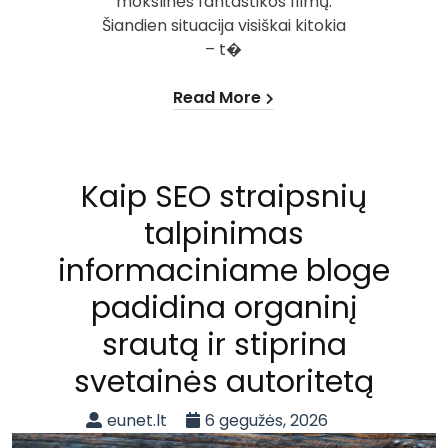
mokslinės fantastikos filmų.
Šiandien situacija visiškai kitokia
– t�
Read More
Kaip SEO straipsnių
talpinimas
informaciniame bloge
padidina organinį
srautą ir stiprina
svetainės autoritetą
eunet.lt
6 gegužės, 2026