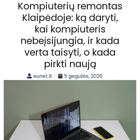
Kompiuterių remontas
Klaipėdoje: ką daryti,
kai kompiuteris
nebeįsijungia, ir kada
verta taisyti, o kada
pirkti naują
eunet.lt
5 gegužės, 2026