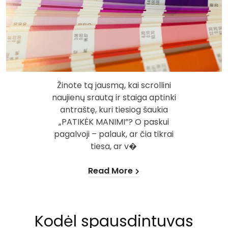
Žinote tą jausmą, kai scrollini
naujienų srautą ir staiga aptinki
antraštę, kuri tiesiog šaukia
„PATIKĖK MANIMI”? O paskui
pagalvoji – palauk, ar čia tikrai
tiesa, ar v�
Read More
Kodėl spausdintuvas