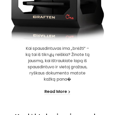
Kai spausdintuvas ima „brėžti” –
ką tai iš tikrųjų reiškia? Žinote tą
jausmą, kai ištraukiate lapą iš
spausdintuvo ir vietoj gražaus,
ryškaus dokumento matote
kažką pana�
Read More