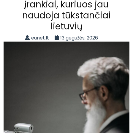
įrankiai, kuriuos jau
naudoja tūkstančiai
lietuvių
eunet.lt
13 gegužės, 2026