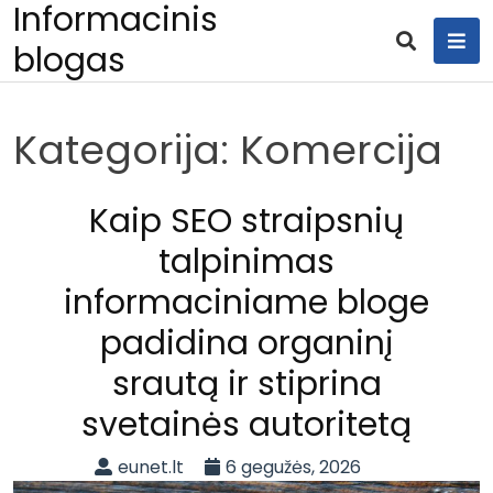
Informacinis
Skip
to
blogas
content
Kategorija:
Komercija
Kaip SEO straipsnių
talpinimas
informaciniame bloge
padidina organinį
srautą ir stiprina
svetainės autoritetą
eunet.lt
6 gegužės, 2026