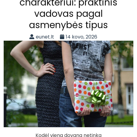
charakteriui: praktinis
vadovas pagal
asmenybės tipus
eunet.lt
14 kovo, 2026
Kodėl viena dovana netinka