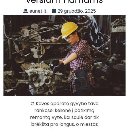
eunet.lt
29 gruodžio, 2025
# Kavos aparato gyvybė tavo
rankose: kelionė į patikimą
remontą Ryte, kai saulė dar tik
brėkšta pro langus, o miestas