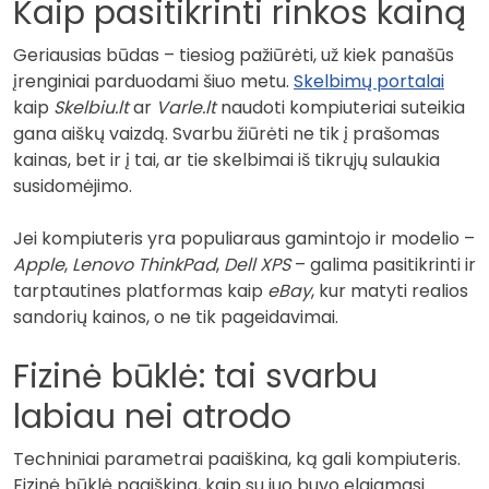
Kaip pasitikrinti rinkos kainą
Geriausias būdas – tiesiog pažiūrėti, už kiek panašūs
įrenginiai parduodami šiuo metu.
Skelbimų portalai
kaip
Skelbiu.lt
ar
Varle.lt
naudoti kompiuteriai suteikia
gana aiškų vaizdą. Svarbu žiūrėti ne tik į prašomas
kainas, bet ir į tai, ar tie skelbimai iš tikrųjų sulaukia
susidomėjimo.
Jei kompiuteris yra populiaraus gamintojo ir modelio –
Apple
,
Lenovo ThinkPad
,
Dell XPS
– galima pasitikrinti ir
tarptautines platformas kaip
eBay
, kur matyti realios
sandorių kainos, o ne tik pageidavimai.
Fizinė būklė: tai svarbu
labiau nei atrodo
Techniniai parametrai paaiškina, ką gali kompiuteris.
Fizinė būklė paaiškina, kaip su juo buvo elgiamasi.