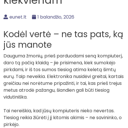
kiekvienam
eunet.lt
1 balandžio, 2026
Kodėl vertė – ne tas pats, ką
jūs manote
Dauguma žmonių, prieš parduodami seną kompiuterį,
daro tą pačią klaidą – jie prisimena, kiek sumokėjo
pirkdami, ir iš tos sumos tiesiog atima keletą šimtų
eurų. Taip neveikia. Elektronika nusidėvi greitai, kartais
greičiau nei norėtume pripažinti, ir tai, kas prieš trejus
metus atrodė pažangu, šiandien gali būti tiesiog
vidutiniška.
Tai nereiškia, kad jūsų kompiuteris nieko nevertas.
Tiesiog reikia žiūrėti į jį kitomis akimis – ne savininko, o
pirkėjo.