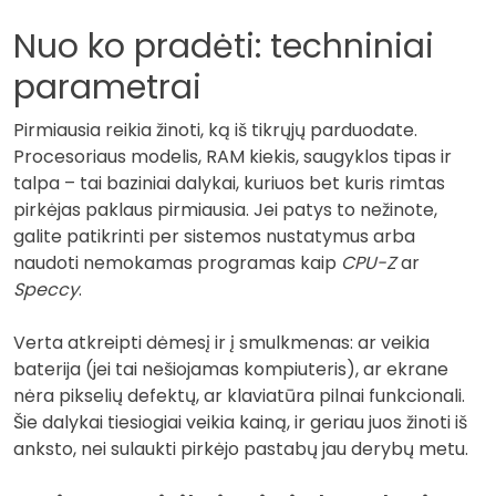
Nuo ko pradėti: techniniai
parametrai
Pirmiausia reikia žinoti, ką iš tikrųjų parduodate.
Procesoriaus modelis, RAM kiekis, saugyklos tipas ir
talpa – tai baziniai dalykai, kuriuos bet kuris rimtas
pirkėjas paklaus pirmiausia. Jei patys to nežinote,
galite patikrinti per sistemos nustatymus arba
naudoti nemokamas programas kaip
CPU-Z
ar
Speccy
.
Verta atkreipti dėmesį ir į smulkmenas: ar veikia
baterija (jei tai nešiojamas kompiuteris), ar ekrane
nėra pikselių defektų, ar klaviatūra pilnai funkcionali.
Šie dalykai tiesiogiai veikia kainą, ir geriau juos žinoti iš
anksto, nei sulaukti pirkėjo pastabų jau derybų metu.