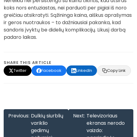
Nereikia nei persistengti su kaina tikintis, kad atsiras
koks nors entuziastas, nei parduoti per pigiai iš noro
greičiau atsikratyti. Sąžininga kaina, aiškus aprašymas
ir geros nuotraukos – to dažniausiai pakanka, kad
sandoris įvyktų be didelių komplikacijų. Likusį darbą
padaro laikas.
SHARE THIS ARTICLE
Twitter
Facebook
LinkedIn
Copy Link
Navigacija
Previous:
Dulkių siurblių
Next:
Televizoriaus
tarp
variklio
ekranas nerodo
gedimų
vaizdo:
įrašų