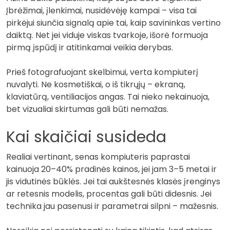
Įbrėžimai, įlenkimai, nusidėvėję kampai – visa tai
pirkėjui siunčia signalą apie tai, kaip savininkas vertino
daiktą. Net jei viduje viskas tvarkoje, išorė formuoja
pirmą įspūdį ir atitinkamai veikia derybas.
Prieš fotografuojant skelbimui, verta kompiuterį
nuvalyti. Ne kosmetiškai, o iš tikrųjų – ekraną,
klaviatūrą, ventiliacijos angas. Tai nieko nekainuoja,
bet vizualiai skirtumas gali būti nemažas.
Kai skaičiai susideda
Realiai vertinant, senas kompiuteris paprastai
kainuoja 20–40% pradinės kainos, jei jam 3–5 metai ir
jis vidutinės būklės. Jei tai aukštesnės klasės įrenginys
ar retesnis modelis, procentas gali būti didesnis. Jei
technika jau pasenusi ir parametrai silpni – mažesnis.