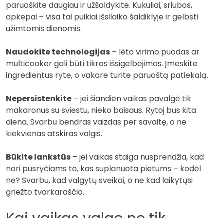
paruoškite daugiau ir užšaldykite. Kukuliai, sriubos,
apkepai – visa tai puikiai išsilaiko šaldiklyje ir gelbsti
užimtomis dienomis.
Naudokite technologijas
– lėto virimo puodas ar
multicooker gali būti tikras išsigelbėjimas. Įmeskite
ingredientus ryte, o vakare turite paruoštą patiekalą.
Nepersistenkite
– jei šiandien vaikas pavalgė tik
makaronus su sviestu, nieko baisaus. Rytoj bus kita
diena. Svarbu bendras vaizdas per savaitę, o ne
kiekvienas atskiras valgis.
Būkite lankstūs
– jei vaikas staiga nusprendžia, kad
nori pusryčiams to, kas suplanuota pietums – kodėl
ne? Svarbu, kad valgytų sveikai, o ne kad laikytųsi
griežto tvarkaraščio.