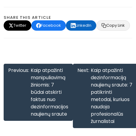
SHARE THIS ARTICLE
Twitter
Facebook
LinkedIn
Copy Link
Navigacija
Previous:
Kaip atpažinti
Next:
Kaip atpažinti
tarp
manipuliavimą
dezinformaciją
žiniomis: 7
naujienų sraute: 7
įrašų
būdai atskirti
patikrinti
faktus nuo
metodai, kuriuos
dezinformacijos
naudoja
naujienų sraute
profesionalūs
žurnalistai