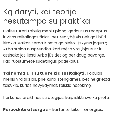
Ką daryti, kai teorija
nesutampa su praktika
Galite turėti tobulą meniu planą, geriausius receptus
ir visas reikalingas žinias, bet realybė vis tiek gali būti
kitokia. Vaikas serga ir nevalgo nieko, išskyrus jogurtą.
Arba staiga nusprendžia, kad mėsa yra „bjaurus” ir
atsisako jos liesti. Arba jūs tiesiog per daug pavargę,
kad ruoštumėte sudėtingus patiekalus.
Tai normalu ir su tuo reikia susitaikyti.
Tobulas
meniu yra tikslas, prie kurio stengiamės, bet ne griežta
taisyklė, kurios nevykdymas reiškia nesėkmę.
Kai kurios praktinės strategijos, kaip išlikti sveiku protu:
Paruoškite atsargas
– kai turite laiko ir energijos,