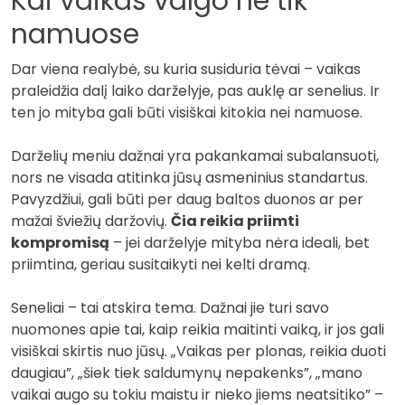
Kai vaikas valgo ne tik
namuose
Dar viena realybė, su kuria susiduria tėvai – vaikas
praleidžia dalį laiko darželyje, pas auklę ar senelius. Ir
ten jo mityba gali būti visiškai kitokia nei namuose.
Darželių meniu dažnai yra pakankamai subalansuoti,
nors ne visada atitinka jūsų asmeninius standartus.
Pavyzdžiui, gali būti per daug baltos duonos ar per
mažai šviežių daržovių.
Čia reikia priimti
kompromisą
– jei darželyje mityba nėra ideali, bet
priimtina, geriau susitaikyti nei kelti dramą.
Seneliai – tai atskira tema. Dažnai jie turi savo
nuomones apie tai, kaip reikia maitinti vaiką, ir jos gali
visiškai skirtis nuo jūsų. „Vaikas per plonas, reikia duoti
daugiau”, „šiek tiek saldumynų nepakenks”, „mano
vaikai augo su tokiu maistu ir nieko jiems neatsitiko” –