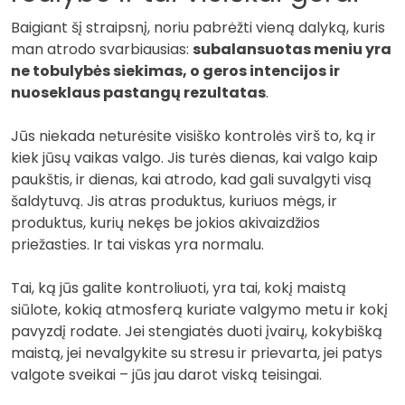
Baigiant šį straipsnį, noriu pabrėžti vieną dalyką, kuris
man atrodo svarbiausias:
subalansuotas meniu yra
ne tobulybės siekimas, o geros intencijos ir
nuoseklaus pastangų rezultatas
.
Jūs niekada neturėsite visiško kontrolės virš to, ką ir
kiek jūsų vaikas valgo. Jis turės dienas, kai valgo kaip
paukštis, ir dienas, kai atrodo, kad gali suvalgyti visą
šaldytuvą. Jis atras produktus, kuriuos mėgs, ir
produktus, kurių nekęs be jokios akivaizdžios
priežasties. Ir tai viskas yra normalu.
Tai, ką jūs galite kontroliuoti, yra tai, kokį maistą
siūlote, kokią atmosferą kuriate valgymo metu ir kokį
pavyzdį rodate. Jei stengiatės duoti įvairų, kokybišką
maistą, jei nevalgykite su stresu ir prievarta, jei patys
valgote sveikai – jūs jau darot viską teisingai.