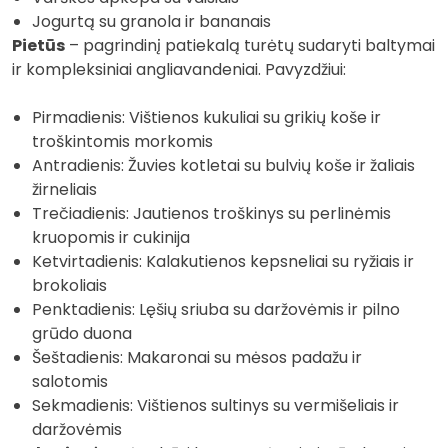
Jogurtą su granola ir bananais
Pietūs
– pagrindinį patiekalą turėtų sudaryti baltymai
ir kompleksiniai angliavandeniai. Pavyzdžiui:
Pirmadienis: Vištienos kukuliai su grikių koše ir
troškintomis morkomis
Antradienis: Žuvies kotletai su bulvių koše ir žaliais
žirneliais
Trečiadienis: Jautienos troškinys su perlinėmis
kruopomis ir cukinija
Ketvirtadienis: Kalakutienos kepsneliai su ryžiais ir
brokoliais
Penktadienis: Lęšių sriuba su daržovėmis ir pilno
grūdo duona
Šeštadienis: Makaronai su mėsos padažu ir
salotomis
Sekmadienis: Vištienos sultinys su vermišeliais ir
daržovėmis