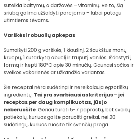
suteikia baltymų, o daržovės – vitaminų. Be to, šią
sriubą galima užšaldyti porcijomis – labai patogu
užimtiems tėvams.
Varškės ir obuolių apkepas
Sumaišyti 200 g varškės, 1 kiaušinį, 2 šaukštus manų
kruopų, 1 sutarkytą obuolį ir truputį vanilės. Išdėstyti į
formą ir kepti 180°C apie 30 minučių. Gaunasi sočios ir
sveikos vakarienės ar užkandžio variantas.
Šie receptai nėra sudėtingi ir nereikalauja egzotiškų
ingredientų.
Tai yra svarbiausias kriterijus – jei
receptas per daug komplikuotas, jūs jo
neberuošite
. Geriau turėti 5-7 paprastų, bet sveikų
patiekalų, kuriuos galite paruošti greitai, nei 20
sudėtingų, kuriuos ruošite tik švenčių proga.