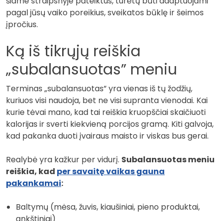
šiame straipsnyje pateiktus, turėtų būti adaptuojami
pagal jūsų vaiko poreikius, sveikatos būklę ir šeimos
įpročius.
Ką iš tikrųjų reiškia
„subalansuotas” meniu
Terminas „subalansuotas” yra vienas iš tų žodžių,
kuriuos visi naudoja, bet ne visi supranta vienodai. Kai
kurie tėvai mano, kad tai reiškia kruopščiai skaičiuoti
kalorijas ir sverti kiekvieną porcijos gramą. Kiti galvoja,
kad pakanka duoti įvairaus maisto ir viskas bus gerai.
Realybė yra kažkur per vidurį.
Subalansuotas meniu
reiškia, kad
per savaitę vaikas gauna
pakankamai
:
Baltymų (mėsa, žuvis, kiaušiniai, pieno produktai,
ankštiniai)