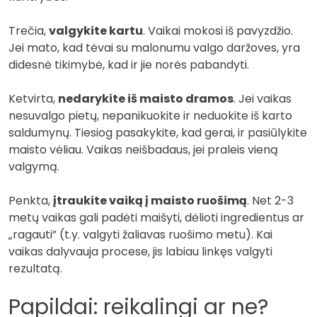
Trečia,
valgykite kartu
. Vaikai mokosi iš pavyzdžio.
Jei mato, kad tėvai su malonumu valgo daržoves, yra
didesnė tikimybė, kad ir jie norės pabandyti.
Ketvirta,
nedarykite iš maisto dramos
. Jei vaikas
nesuvalgo pietų, nepanikuokite ir neduokite iš karto
saldumynų. Tiesiog pasakykite, kad gerai, ir pasiūlykite
maisto vėliau. Vaikas neišbadaus, jei praleis vieną
valgymą.
Penkta,
įtraukite vaiką į maisto ruošimą
. Net 2-3
metų vaikas gali padėti maišyti, dėlioti ingredientus ar
„ragauti” (t.y. valgyti žaliavas ruošimo metu). Kai
vaikas dalyvauja procese, jis labiau linkęs valgyti
rezultatą.
Papildai: reikalingi ar ne?