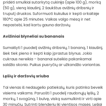
pridėti smulkiai sutarkytą cukinija (apie 100 g), morką
(50 g), vieną kiaušinį, 2 šaukštus avižinių dribsnių ir
truputį druskos. Suformuoti kukulius ir kepti orkaitėje
180°C apie 25 minutes. Vaikas valgo mėsą ir net
nepastebi, kad kartu gauna daržovių.
Avižiniai blyneliai su bananais
Sumaišyti 1 puodelį avižinių dribsnių, 1 bananą, 1 kiaušinį,
šiek tiek pieno ir kepti kaip įprastus blynus. Jokio
cukraus nereikia – bananai suteikia pakankamai
saldžio skonio. Puikus pusryčių ar užkandžio variantas.
Lęšių ir daržovių sriuba
Tai vienas iš nedaugelio patiekalų, kuris patinka beveik
visiems vaikams. Paruošti 1 puodelį raudonųjų lęšių, 2
morkų, 1 svogūną, 1 bulvę, viską susmulkinti ir virti apie
30 minučių. Sutrinti blenderiu iki vientisos masės. Lęšiai