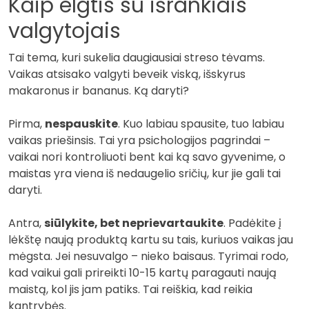
Kaip elgtis su išrankiais
valgytojais
Tai tema, kuri sukelia daugiausiai streso tėvams.
Vaikas atsisako valgyti beveik viską, išskyrus
makaronus ir bananus. Ką daryti?
Pirma,
nespauskite
. Kuo labiau spausite, tuo labiau
vaikas priešinsis. Tai yra psichologijos pagrindai –
vaikai nori kontroliuoti bent kai ką savo gyvenime, o
maistas yra viena iš nedaugelio sričių, kur jie gali tai
daryti.
Antra,
siūlykite, bet neprievartaukite
. Padėkite į
lėkštę naują produktą kartu su tais, kuriuos vaikas jau
mėgsta. Jei nesuvalgo – nieko baisaus. Tyrimai rodo,
kad vaikui gali prireikti 10-15 kartų paragauti naują
maistą, kol jis jam patiks. Tai reiškia, kad reikia
kantrybės.