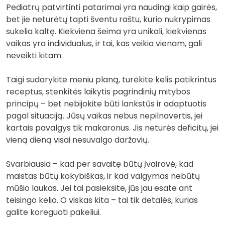
Pediatrų patvirtinti patarimai yra naudingi kaip gairės,
bet jie neturėtų tapti šventu raštu, kurio nukrypimas
sukelia kaltę. Kiekviena šeima yra unikali, kiekvienas
vaikas yra individualus, ir tai, kas veikia vienam, gali
neveikti kitam.
Taigi sudarykite meniu planą, turėkite kelis patikrintus
receptus, stenkitės laikytis pagrindinių mitybos
principų – bet nebijokite būti lankstūs ir adaptuotis
pagal situaciją. Jūsų vaikas nebus nepilnavertis, jei
kartais pavalgys tik makaronus. Jis neturės deficitų, jei
vieną dieną visai nesuvalgo daržovių.
Svarbiausia – kad per savaitę būtų įvairovė, kad
maistas būtų kokybiškas, ir kad valgymas nebūtų
mūšio laukas. Jei tai pasieksite, jūs jau esate ant
teisingo kelio. O viskas kita – tai tik detalės, kurias
galite koreguoti pakeliui.