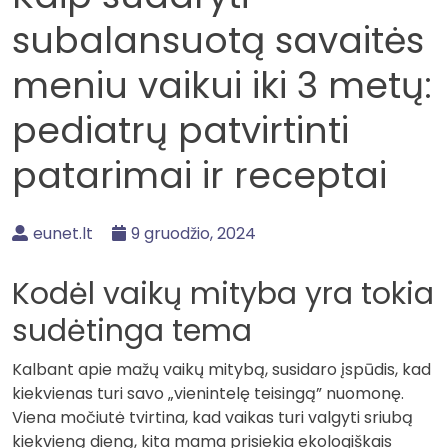
subalansuotą savaitės
meniu vaikui iki 3 metų:
pediatrų patvirtinti
patarimai ir receptai
eunet.lt
9 gruodžio, 2024
Kodėl vaikų mityba yra tokia
sudėtinga tema
Kalbant apie mažų vaikų mitybą, susidaro įspūdis, kad
kiekvienas turi savo „vienintelę teisingą” nuomonę.
Viena močiutė tvirtina, kad vaikas turi valgyti sriubą
kiekvieną dieną, kita mama prisiekia ekologiškais