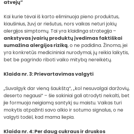
atvejų”
Kai kurie tėvai iš karto eliminuoja pieno produktus,
kiaušinius, žuvį ar riešutus, nors vaikas neturi jokių
alergijos simptomų. Tai yra klaidinga strategija –
ankstyvas įvairių produktų įvedimas faktiškai
sumažina alergijos riziką
, o ne padidina. Žinoma, jei
yra konkretūs medicininiai nurodymai, jų reikia laikytis,
bet be pagrindo riboti vaiko mitybą nereikėtų.
Klaida nr. 3: Prievartavimas valgyti
„Suvalgyk dar vieną šaukštą”, „kol nesuvalgai daržovių,
deserto negausi” – šie sakiniai gali atrodyti nekalti, bet
jie formuoja neigiamą santykį su maistu. Vaikas turi
mokytis atpažinti savo alkio ir sotumo signalus, o ne
valgyti todėl, kad mama liepia.
Klaida nr. 4: Per daug cukraus ir druskos