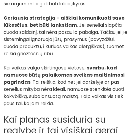
šie argumentai gali būti labai įkyrūs.
Geriausia strategija – aiškiai komunikuoti savo
lūkesčius, bet būti lankstiam
. Jei seneliai slapčia
duoda saldainį, tai nėra pasaulio pabaiga. Tačiau jei jie
sistemingai ignoruoja jūsų prašymus (pavyzdžiui,
duoda produktų, į kuriuos vaikas alergiškas), tuomet
reikia griežtesnių ribų.
Kai vaikas valgo skirtingose vietose,
svarbu, kad
namuose būtų palaikomas sveikas maitinimosi
pagrindas
. Tai reiškia, kad net jei darželyje ar pas
senelius mityba nėra ideali, namuose stenkitės duoti
kokybišką, subalansuotą maistą. Taip vaikas vis tiek
gaus tai, ko jam reikia.
Kai planas susiduria su
realybe ir tai visiškai gerai