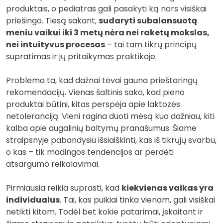
produktais, o pediatras gali pasakyti ką nors visiškai
priešingo. Tiesą sakant,
sudaryti subalansuotą
meniu vaikui iki 3 metų nėra nei raketų mokslas,
nei intuityvus procesas
– tai tam tikrų principų
supratimas ir jų pritaikymas praktikoje.
Problema ta, kad dažnai tėvai gauna prieštaringų
rekomendacijų. Vienas šaltinis sako, kad pieno
produktai būtini, kitas perspėja apie laktozės
netoleranciją. Vieni ragina duoti mėsą kuo dažniau, kiti
kalba apie augalinių baltymų pranašumus. Šiame
straipsnyje pabandysiu išsiaiškinti, kas iš tikrųjų svarbu,
o kas – tik madingos tendencijos ar perdėti
atsargumo reikalavimai.
Pirmiausia reikia suprasti, kad
kiekvienas vaikas yra
individualus
. Tai, kas puikiai tinka vienam, gali visiškai
netikti kitam. Todėl bet kokie patarimai, įskaitant ir