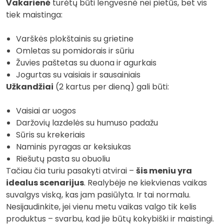
Vakarienė
turėtų būti lengvesnė nei pietūs, bet vis
tiek maistinga:
Varškės plokštainis su grietine
Omletas su pomidorais ir sūriu
Žuvies paštetas su duona ir agurkais
Jogurtas su vaisiais ir sausainiais
Užkandžiai
(2 kartus per dieną) gali būti:
Vaisiai ar uogos
Daržovių lazdelės su humuso padažu
Sūris su krekeriais
Naminis pyragas ar keksiukas
Riešutų pasta su obuoliu
Tačiau čia turiu pasakyti atvirai –
šis meniu yra
idealus scenarijus
. Realybėje ne kiekvienas vaikas
suvalgys viską, kas jam pasiūlyta. Ir tai normalu.
Nesijaudinkite, jei vienu metu vaikas valgo tik kelis
produktus – svarbu, kad jie būtų kokybiški ir maistingi.