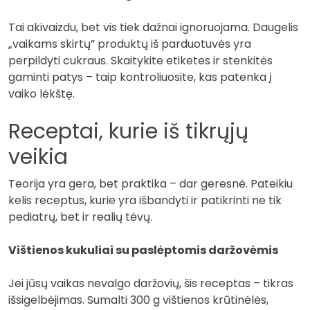
Tai akivaizdu, bet vis tiek dažnai ignoruojama. Daugelis
„vaikams skirtų” produktų iš parduotuvės yra
perpildyti cukraus. Skaitykite etiketes ir stenkitės
gaminti patys – taip kontroliuosite, kas patenka į
vaiko lėkštę.
Receptai, kurie iš tikrųjų
veikia
Teorija yra gera, bet praktika – dar geresnė. Pateikiu
kelis receptus, kurie yra išbandyti ir patikrinti ne tik
pediatrų, bet ir realių tėvų.
Vištienos kukuliai su paslėptomis daržovėmis
Jei jūsų vaikas nevalgo daržovių, šis receptas – tikras
išsigelbėjimas. Sumalti 300 g vištienos krūtinėlės,