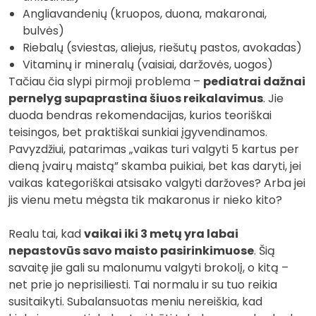
Angliavandenių (kruopos, duona, makaronai,
bulvės)
Riebalų (sviestas, aliejus, riešutų pastos, avokadas)
Vitaminų ir mineralų (vaisiai, daržovės, uogos)
Tačiau čia slypi pirmoji problema –
pediatrai dažnai
pernelyg supaprastina šiuos reikalavimus
. Jie
duoda bendras rekomendacijas, kurios teoriškai
teisingos, bet praktiškai sunkiai įgyvendinamos.
Pavyzdžiui, patarimas „vaikas turi valgyti 5 kartus per
dieną įvairų maistą” skamba puikiai, bet kas daryti, jei
vaikas kategoriškai atsisako valgyti daržoves? Arba jei
jis vienu metu mėgsta tik makaronus ir nieko kito?
Realu tai, kad
vaikai iki 3 metų yra labai
nepastovūs savo maisto pasirinkimuose
. Šią
savaitę jie gali su malonumu valgyti brokolį, o kitą –
net prie jo neprisiliesti. Tai normalu ir su tuo reikia
susitaikyti. Subalansuotas meniu nereiškia, kad