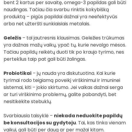
bent 2 kartus per savaitę, omega-3 papildas gali būti
naudingas. Tačiau čia svarbu rinktis kokybišką
produktą – pigūs papildai dažnai yra neefektyvūs
arba net užteršti sunkiaisiais metalais.
Geležis
– tai jautresnis klausimas. Geležies trūkumas
yra dažnas mažų vaikų, ypač tų, kurie nevalgo mėsos.
Tačiau papildų reikėtų duoti tik po kraujo tyrimo, nes
perteklius taip pat gali būti žalingas.
Probiotikai
– jų nauda yra diskutuotina. Kai kurie
tyrimai rodo teigiamą poveikį virškinimui ir imuninei
sistemai, kiti – jokio skirtumo. Jei vaikas dažnai serga
ar turi virškinimo problemų, galite pabandyti, bet
nesitikėkite stebuklų.
Svarbiausia taisyklė –
niekada neduokite papildų
be konsultacijos su gydytoju
. Tai, kas tinka vienam
vaikui, gali būti per daug ar per mažai kitam.