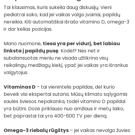
Tai klausimas, kuris sukelia daug diskusijų. Vieni
pediatrai sako, kad jei vaikas valgo įvairiai, papildų
nereikia. Kiti automatiškai išrašo vitamino D, omega-3
ir dar kelias pozicijas.
Mano nuomone,
tiesa yra per vidurį, bet labiau
linksta į papildų pusę
. Kodėl? Nes net ir
subalansuotas meniu ne visada užtikrina visų
reikalingų medžiagų kiekį, ypač jei vaikas yra išrankus
valgytojus.
Vitaminas D
– tai vienintelis papildas, dėl kurio
beveik visi ekspertai sutaria. Mūsų klimato sąlygomis
saulės šviesos nepakanka, todėl vitamino D papildai
yra būtini. Dozė priklauso nuo amžiaus ir metų laiko,
bet paprastai tai yra 400-600 TV per dieną.
Omega-3 riebalų rūgštys
– jei vaikas nevalgo žuvies