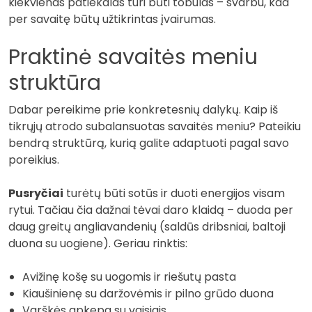
kiekvienas patiekalas turi būti tobulas – svarbu, kad
per savaitę būtų užtikrintas įvairumas.
Praktinė savaitės meniu
struktūra
Dabar pereikime prie konkretesnių dalykų. Kaip iš
tikrųjų atrodo subalansuotas savaitės meniu? Pateikiu
bendrą struktūrą, kurią galite adaptuoti pagal savo
poreikius.
Pusryčiai
turėtų būti sotūs ir duoti energijos visam
rytui. Tačiau čia dažnai tėvai daro klaidą – duoda per
daug greitų angliavandenių (saldūs dribsniai, baltoji
duona su uogiene). Geriau rinktis:
Avižinę košę su uogomis ir riešutų pasta
Kiaušinienę su daržovėmis ir pilno grūdo duona
Varškės apkepa su vaisiais