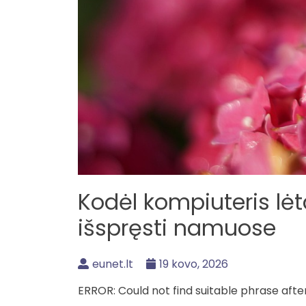
Kodėl kompiuteris lėta
išspręsti namuose
eunet.lt
19 kovo, 2026
ERROR: Could not find suitable phrase aft