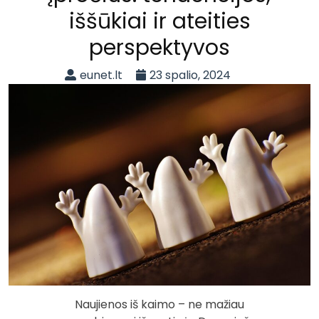
iššūkiai ir ateities
perspektyvos
eunet.lt
23 spalio, 2024
Naujienos iš kaimo – ne mažiau