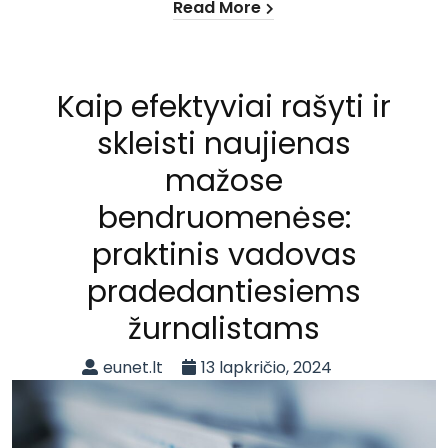
Read More
Kaip efektyviai rašyti ir
skleisti naujienas
mažose
bendruomenėse:
praktinis vadovas
pradedantiesiems
žurnalistams
eunet.lt
13 lapkričio, 2024