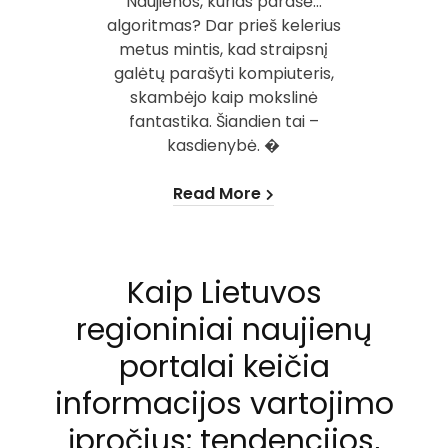
Naujienos, kurias parašė…
algoritmas? Dar prieš kelerius
metus mintis, kad straipsnį
galėtų parašyti kompiuteris,
skambėjo kaip mokslinė
fantastika. Šiandien tai –
kasdienybė. �
Read More
Kaip Lietuvos
regioniniai naujienų
portalai keičia
informacijos vartojimo
įpročius: tendencijos,