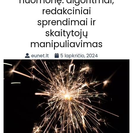
nuomonę: algoritmai,
redakciniai
sprendimai ir
skaitytojų
manipuliavimas
eunet.lt
5 lapkričio, 2024