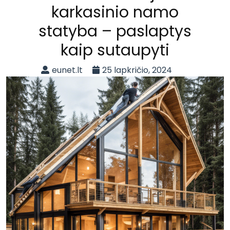
karkasinio namo
statyba – paslaptys
kaip sutaupyti
eunet.lt
25 lapkričio, 2024