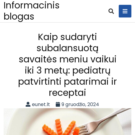
Informacinis
Skip
to
blogas
content
Kaip sudaryti
subalansuotą
savaitės meniu vaikui
iki 3 metų: pediatrų
patvirtinti patarimai ir
receptai
eunet.lt
9 gruodžio, 2024