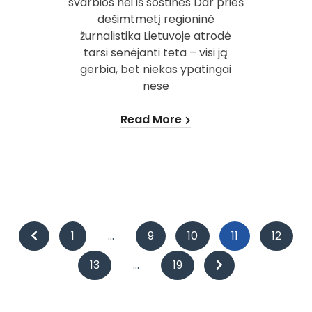
svarbios nei iš sostinės Dar prieš
dešimtmetį regioninė
žurnalistika Lietuvoje atrodė
tarsi senėjanti teta – visi ją
gerbia, bet niekas ypatingai
nese
Read More
Įrašų
1
…
9
10
11
12
puslapiavimas
13
…
19