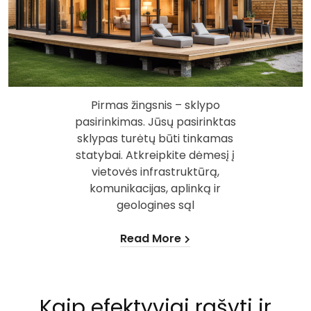
Pirmas žingsnis – sklypo
pasirinkimas. Jūsų pasirinktas
sklypas turėtų būti tinkamas
statybai. Atkreipkite dėmesį į
vietovės infrastruktūrą,
komunikacijas, aplinką ir
geologines sąl
Read More
Kaip efektyviai rašyti ir