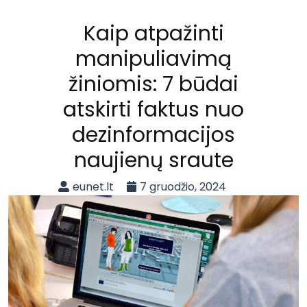
Kaip atpažinti
manipuliavimą
žiniomis: 7 būdai
atskirti faktus nuo
dezinformacijos
naujienų sraute
eunet.lt
7 gruodžio, 2024