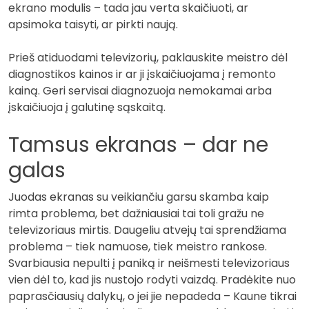
ekrano modulis – tada jau verta skaičiuoti, ar
apsimoka taisyti, ar pirkti naują.
Prieš atiduodami televizorių, paklauskite meistro dėl
diagnostikos kainos ir ar ji įskaičiuojama į remonto
kainą. Geri servisai diagnozuoja nemokamai arba
įskaičiuoja į galutinę sąskaitą.
Tamsus ekranas – dar ne
galas
Juodas ekranas su veikiančiu garsu skamba kaip
rimta problema, bet dažniausiai tai toli gražu ne
televizoriaus mirtis. Daugeliu atvejų tai sprendžiama
problema – tiek namuose, tiek meistro rankose.
Svarbiausia nepulti į paniką ir neišmesti televizoriaus
vien dėl to, kad jis nustojo rodyti vaizdą. Pradėkite nuo
paprasčiausių dalykų, o jei jie nepadeda – Kaune tikrai