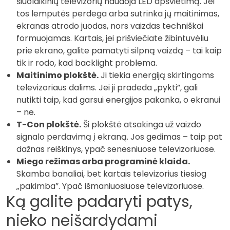
šiuolaikinių televizorių naudoja LED apšvietimą. Jei
tos lemputės perdega arba sutrinka jų maitinimas,
ekranas atrodo juodas, nors vaizdas techniškai
formuojamas. Kartais, jei prišviečiate žibintuvėliu
prie ekrano, galite pamatyti silpną vaizdą – tai kaip
tik ir rodo, kad backlight problema.
Maitinimo plokštė.
Ji tiekia energiją skirtingoms
televizoriaus dalims. Jei ji pradeda „pykti”, gali
nutikti taip, kad garsui energijos pakanka, o ekranui
– ne.
T-Con plokštė.
Ši plokštė atsakinga už vaizdo
signalo perdavimą į ekraną. Jos gedimas – taip pat
dažnas reiškinys, ypač senesniuose televizoriuose.
Miego režimas arba programinė klaida.
Skamba banaliai, bet kartais televizorius tiesiog
„pakimba”. Ypač išmaniuosiuose televizoriuose.
Ką galite padaryti patys,
nieko neišardydami