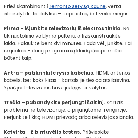
Prieš skambinant į
remonto servisą Kaune
, verta
išbandyti kelis dalykus – paprastus, bet veiksmingus.
Pirma – išjunkite televizorių iš elektros tinklo.
Ne
tik nuotolinio valdymo pulteliu, o fiziškai ištraukite
laidą. Palaukite bent dvi minutes. Tada vėl įjunkite. Tai
ne juokas – daug programinių klaidų išsisprendžia
būtent taip.
Antra – patikrinkite ryšio kabelius.
HDMI, antenos
kabelis, bet koks kitas – kartais jie tiesiog atsilaisvina.
Ypač jei televizorius buvo judėjęs ar valytas.
Trečia – pabandykite perjungti šaltinį.
Kartais
problema ne televizoriuje, o prijungtame įrenginyje.
Perjunkite į kitą HDMI prievadą arba televizijos signalą.
Ketvirta – žibintuvėlio testas.
Prišvieskite