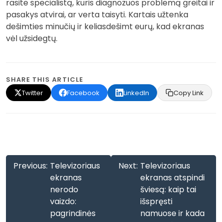
rasite specialistą, kuris diagnozuos problemą greitai ir
pasakys atvirai, ar verta taisyti. Kartais užtenka
dešimties minučių ir keliasdešimt eurų, kad ekranas
vėl užsidegtų.
SHARE THIS ARTICLE
Twitter
Facebook
LinkedIn
Copy Link
Navigacija
Previous:
Televizoriaus
Next:
Televizoriaus
tarp
ekranas
ekranas atspindi
nerodo
šviesą: kaip tai
įrašų
vaizdo:
išspręsti
pagrindinės
namuose ir kada