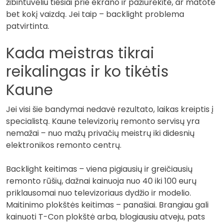
žibintuvėliu tiesiai prie ekrano ir pažiūrėkite, ar matote
bet kokį vaizdą. Jei taip – backlight problema
patvirtinta.
Kada meistras tikrai
reikalingas ir ko tikėtis
Kaune
Jei visi šie bandymai nedavė rezultato, laikas kreiptis į
specialistą. Kaune televizorių remonto servisų yra
nemažai – nuo mažų privačių meistrų iki didesnių
elektronikos remonto centrų.
Backlight keitimas – viena pigiausių ir greičiausių
remonto rūšių, dažnai kainuoja nuo 40 iki 100 eurų
priklausomai nuo televizoriaus dydžio ir modelio.
Maitinimo plokštės keitimas – panašiai. Brangiau gali
kainuoti T-Con plokštė arba, blogiausiu atveju, pats