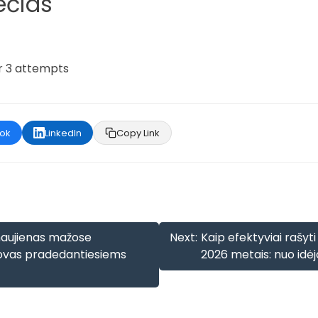
ečias
er 3 attempts
ok
LinkedIn
Copy Link
i naujienas mažose
Next:
Kaip efektyviai rašyti
ovas pradedantiesiems
2026 metais: nuo idėjo