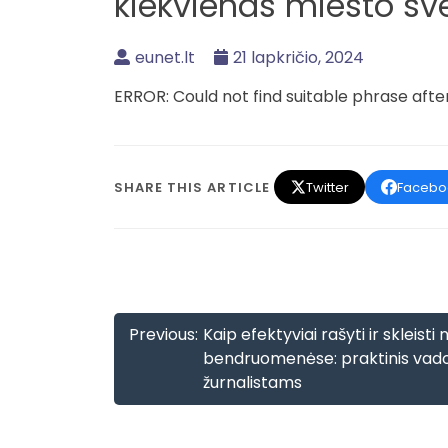
kiekvienas miesto sv
eunet.lt
21 lapkričio, 2024
ERROR: Could not find suitable phrase aft
SHARE THIS ARTICLE
Twitter
Facebo
Navigacija
Previous:
Kaip efektyviai rašyti ir skleist
tarp
bendruomenėse: praktinis vad
žurnalistams
įrašų