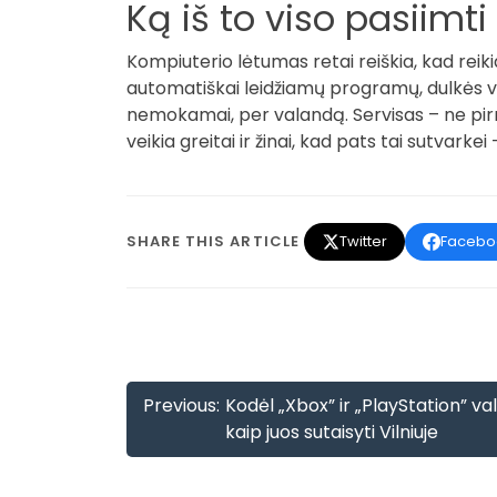
Ką iš to viso pasiimti
Kompiuterio lėtumas retai reiškia, kad reiki
automatiškai leidžiamų programų, dulkės ven
nemokamai, per valandą. Servisas – ne pirma
veikia greitai ir žinai, kad pats tai sutvarkei
SHARE THIS ARTICLE
Twitter
Facebo
Navigacija
Previous:
Kodėl „Xbox” ir „PlayStation” val
tarp
kaip juos sutaisyti Vilniuje
įrašų