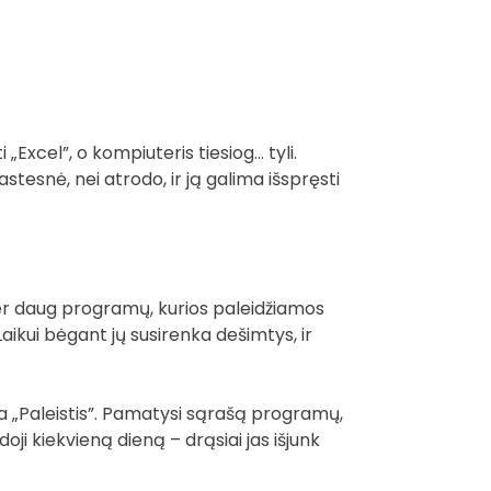
„Excel”, o kompiuteris tiesiog… tyli.
tesnė, nei atrodo, ir ją galima išspręsti
 per daug programų, kurios paleidžiamos
ikui bėgant jų susirenka dešimtys, ir
rba „Paleistis”. Pamatysi sąrašą programų,
oji kiekvieną dieną – drąsiai jas išjunk