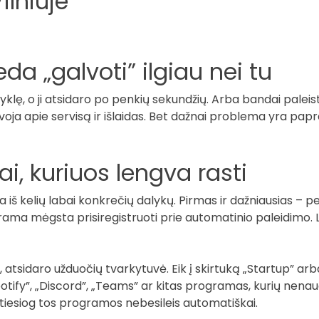
ilniuje
da „galvoti” ilgiau nei tu
ę, o ji atsidaro po penkių sekundžių. Arba bandai paleisti 
ja apie servisą ir išlaidas. Bet dažnai problema yra papras
ai, kuriuos lengva rasti
la iš kelių labai konkrečių dalykų. Pirmas ir dažniausias –
ama mėgsta prisiregistruoti prie automatinio paleidimo. La
, atsidaro užduočių tvarkytuvė. Eik į skirtuką „Startup” a
potify”, „Discord”, „Teams” ar kitas programas, kurių nenaud
 tiesiog tos programos nebesileis automatiškai.