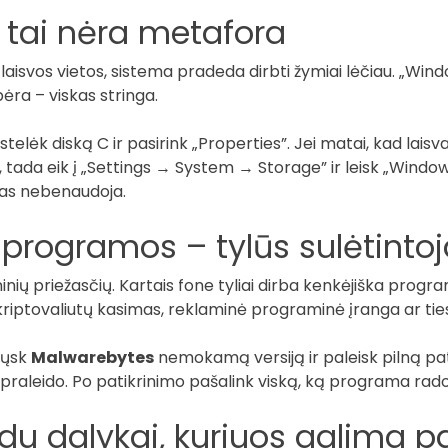
r tai nėra metafora
 laisvos vietos, sistema pradeda dirbti žymiai lėčiau. „Wi
bėra – viskas stringa.
stelėk diską C ir pasirink „Properties”. Jei matai, kad laisva
 tada eik į „Settings → System → Storage” ir leisk „Windows”
ekas nebenaudoja.
o programos – tylūs sulėtintoj
inių priežasčių. Kartais fone tyliai dirba kenkėjiška progr
i kriptovaliutų kasimas, reklaminė programinė įranga ar tie
iųsk
Malwarebytes
nemokamą versiją ir paleisk pilną pati
praleido. Po patikrinimo pašalink viską, ką programa rado
du dalykai, kuriuos galima pat