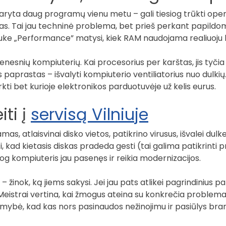
atidaryta daug programų vienu metu – gali tiesiog trūkti op
as. Tai jau techninė problema, bet prieš perkant papildom
rtuke „Performance” matysi, kiek RAM naudojama realiuoju l
nesnių kompiuterių. Kai procesorius per karštas, jis tyčia
 paprastas – išvalyti kompiuterio ventiliatorius nuo dulk
rkti bet kurioje elektronikos parduotuvėje už kelis eurus.
iti į
servisą Vilniuje
mas, atlaisvinai disko vietos, patikrino virusus, išvalei dulke
 kad kietasis diskas pradeda gesti (tai galima patikrinti 
iog kompiuteris jau pasenęs ir reikia modernizacijos.
 žinok, ką jiems sakysi. Jei jau pats atlikei pagrindinius pat
. Meistrai vertina, kai žmogus ateina su konkrečia problema, 
imybė, kad kas nors pasinaudos nežinojimu ir pasiūlys b