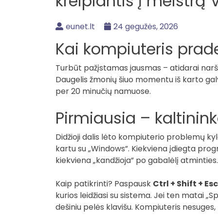
kreipiantis į meistrą V
eunet.lt
24 gegužės, 2026
Kai kompiuteris prade
Turbūt pažįstamas jausmas – atidarai naršykl
Daugelis žmonių šiuo momentu iš karto galvo
per 20 minučių namuose.
Pirmiausia – kaltinink
Didžioji dalis lėto kompiuterio problemų ky
kartu su „Windows”. Kiekviena įdiegta progr
kiekviena „kandžioja” po gabalėlį atminties.
Kaip patikrinti? Paspausk
Ctrl + Shift + Esc
kurios leidžiasi su sistema. Jei ten matai „S
dešiniu pelės klavišu. Kompiuteris nesuges,