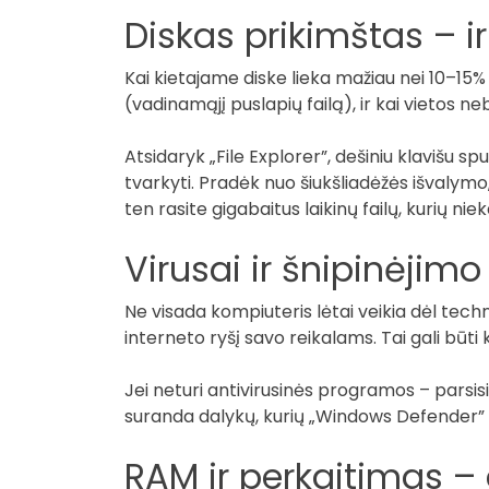
Diskas prikimštas – i
Kai kietajame diske lieka mažiau nei 10–15%
(vadinamąjį puslapių failą), ir kai vietos ne
Atsidaryk „File Explorer”, dešiniu klavišu spu
tvarkyti. Pradėk nuo šiukšliadėžės išvalymo,
ten rasite gigabaitus laikinų failų, kurių ni
Virusai ir šnipinėjim
Ne visada kompiuteris lėtai veikia dėl techn
interneto ryšį savo reikalams. Tai gali būt
Jei neturi antivirusinės programos – parsis
suranda dalykų, kurių „Windows Defender” 
RAM ir perkaitimas – 