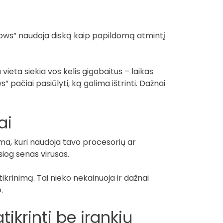
ndows” naudoja diską kaip papildomą atmintį
 vieta siekia vos kelis gigabaitus – laikas
 pačiai pasiūlyti, ką galima ištrinti. Dažnai
ai
ama, kuri naudoja tavo procesorių ar
siog senas virusas.
krinimą. Tai nieko nekainuoja ir dažnai
.
ikrinti be įrankių