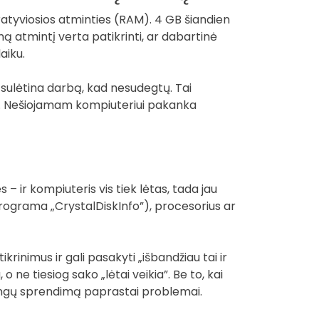
eratyviosios atminties (RAM). 4 GB šiandien
ą atmintį verta patikrinti, ar dabartinė
aiku.
 sulėtina darbą, kad nesudegtų. Tai
ių. Nešiojamam kompiuteriui pakanka
s – ir kompiuteris vis tiek lėtas, tada jau
programa „CrystalDiskInfo”), procesorius ar
ikrinimus ir gali pasakyti „išbandžiau tai ir
o ne tiesiog sako „lėtai veikia”. Be to, kai
rangų sprendimą paprastai problemai.