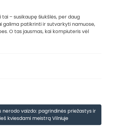
 tai – susikaupę šiukšlės, per daug
 galima patikrinti ir sutvarkyti namuose,
bes. O tas jausmas, kai kompiuteris vėl
 nerodo vaizdo: pagrindinės priežastys ir
rieš kviesdami meistrą Vilniuje