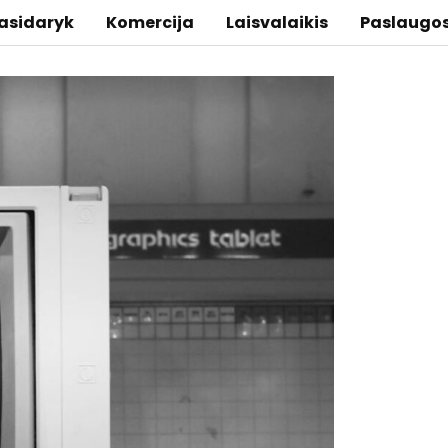
asidaryk
Komercija
Laisvalaikis
Paslaugo