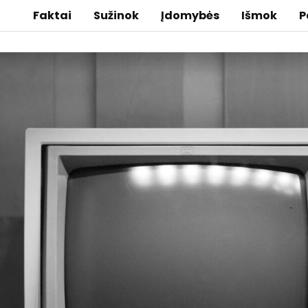
Faktai
Sužinok
Įdomybės
Išmok
P