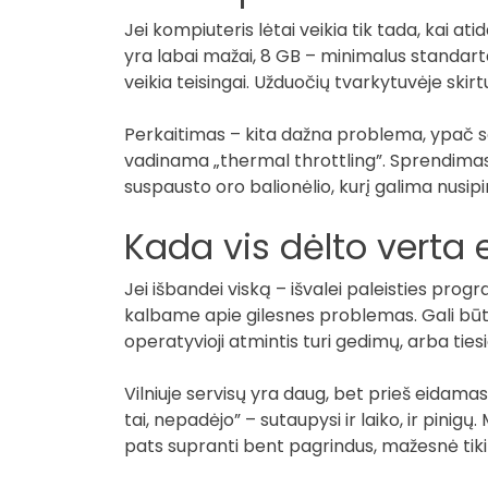
Jei kompiuteris lėtai veikia tik tada, kai 
yra labai mažai, 8 GB – minimalus standart
veikia teisingai. Užduočių tvarkytuvėje ski
Perkaitimas – kita dažna problema, ypač se
vadinama „thermal throttling”. Sprendimas
suspausto oro balionėlio, kurį galima nusipi
Kada vis dėlto verta e
Jei išbandei viską – išvalei paleisties progra
kalbame apie gilesnes problemas. Gali būti,
operatyvioji atmintis turi gedimų, arba ties
Vilniuje servisų yra daug, bet prieš eidamas –
tai, nepadėjo” – sutaupysi ir laiko, ir pinigų
pats supranti bent pagrindus, mažesnė tik