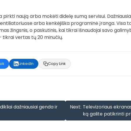
a pirkti naują arba mokėti didelę sumą servisui. Dažniausiai
tiliatoriuose arba kenkėjiška programinė įranga. Visa tai
s žingsnis, o paskutinis, kai tikrai išnaudojai savo galimy
 – tikrai vertas tų 20 minučių.
ok
LinkedIn
Copy Link
dikliai dažniausiai genda ir
Next:
Televizoriaus ekranas
ką galite patikrinti p