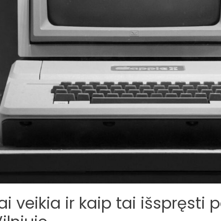
i veikia ir kaip tai išspręsti