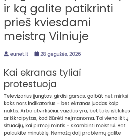
ir ką galite patikrinti
prieš kviesdami
meistrą Vilniuje
eunet.lt
28 gegužės, 2026
Kai ekranas tyliai
protestuoja
Televizorius įjungtas, girdisi garsas, galbūt net mirksi
koks nors indikatorius – bet ekranas juodas kaip
naktis. Arba atvirkščiai: vaizdas yra, bet toks išblukęs
ar iškraipytas, kad žiūrėti neįmanoma. Tai viena iš tų
situacijų, kai pirmoji mintis – skambinti meistrui. Bet
palaukite minutėlę. Nemažą dalį problemų galite