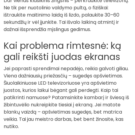
Dar vienas klasikinis žingsnis – perkraukite televizorių.
Ne tik per nuotolinio valdymo pultą, o fiziškai:
ištraukite maitinimo laidą iš lizdo, palaukite 30–60
sekundžių ir vėl įjunkite. Tai išvalo laikiną atmintį ir
dažnai išsprendžia mįslingus gedimus.
Kai problema rimtesnė: ką
gali reikšti juodas ekranas
Jei paprasti sprendimai nepadėjo, reikia galvoti giliau.
Viena dažniausių priežasčių – sugedęs apšvietimas.
Šiuolaikiniuose LED televizoriuose yra apšvietimo
juostos, kurios laikui bėgant gali perdegti. Kaip tai
patikrinti namuose? Patamsinkite kambarį ir šviesą iš
žibintuvėlio nukreipkite tiesiai į ekraną. Jei matote
blankų vaizdą – apšvietimas sugedęs, bet matrica
veikia. Tai jau meistro darbas, bet bent žinosite, kas
nutiko.