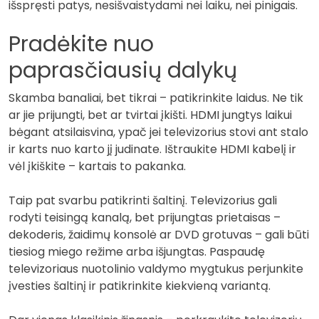
išspręsti patys, nesišvaistydami nei laiku, nei pinigais.
Pradėkite nuo
paprasčiausių dalykų
Skamba banaliai, bet tikrai – patikrinkite laidus. Ne tik
ar jie prijungti, bet ar tvirtai įkišti. HDMI jungtys laikui
bėgant atsilaisvina, ypač jei televizorius stovi ant stalo
ir karts nuo karto jį judinate. Ištraukite HDMI kabelį ir
vėl įkiškite – kartais to pakanka.
Taip pat svarbu patikrinti šaltinį. Televizorius gali
rodyti teisingą kanalą, bet prijungtas prietaisas –
dekoderis, žaidimų konsolė ar DVD grotuvas – gali būti
tiesiog miego režime arba išjungtas. Paspaudę
televizoriaus nuotolinio valdymo mygtukus perjunkite
įvesties šaltinį ir patikrinkite kiekvieną variantą.