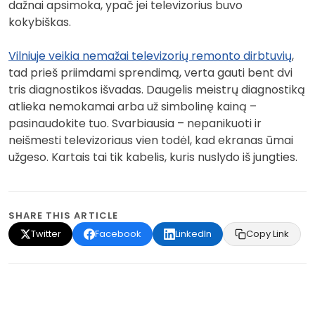
dažnai apsimoka, ypač jei televizorius buvo
kokybiškas.
Vilniuje veikia nemažai televizorių remonto dirbtuvių
,
tad prieš priimdami sprendimą, verta gauti bent dvi
tris diagnostikos išvadas. Daugelis meistrų diagnostiką
atlieka nemokamai arba už simbolinę kainą –
pasinaudokite tuo. Svarbiausia – nepanikuoti ir
neišmesti televizoriaus vien todėl, kad ekranas ūmai
užgeso. Kartais tai tik kabelis, kuris nuslydo iš jungties.
SHARE THIS ARTICLE
Twitter
Facebook
LinkedIn
Copy Link