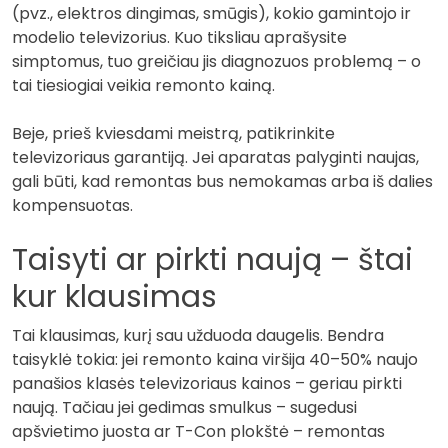
(pvz., elektros dingimas, smūgis), kokio gamintojo ir
modelio televizorius. Kuo tiksliau aprašysite
simptomus, tuo greičiau jis diagnozuos problemą – o
tai tiesiogiai veikia remonto kainą.
Beje, prieš kviesdami meistrą, patikrinkite
televizoriaus garantiją. Jei aparatas palyginti naujas,
gali būti, kad remontas bus nemokamas arba iš dalies
kompensuotas.
Taisyti ar pirkti naują – štai
kur klausimas
Tai klausimas, kurį sau užduoda daugelis. Bendra
taisyklė tokia: jei remonto kaina viršija 40–50% naujo
panašios klasės televizoriaus kainos – geriau pirkti
naują. Tačiau jei gedimas smulkus – sugedusi
apšvietimo juosta ar T-Con plokštė – remontas