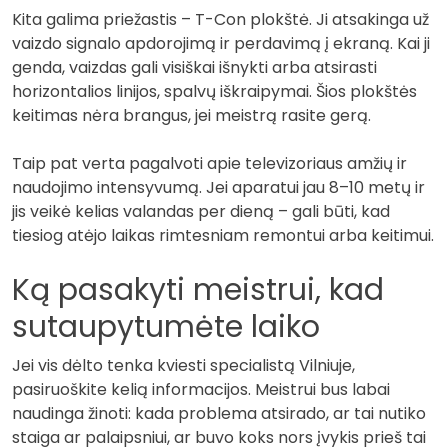
Kita galima priežastis – T-Con plokštė. Ji atsakinga už
vaizdo signalo apdorojimą ir perdavimą į ekraną. Kai ji
genda, vaizdas gali visiškai išnykti arba atsirasti
horizontalios linijos, spalvų iškraipymai. Šios plokštės
keitimas nėra brangus, jei meistrą rasite gerą.
Taip pat verta pagalvoti apie televizoriaus amžių ir
naudojimo intensyvumą. Jei aparatui jau 8–10 metų ir
jis veikė kelias valandas per dieną – gali būti, kad
tiesiog atėjo laikas rimtesniam remontui arba keitimui.
Ką pasakyti meistrui, kad
sutaupytumėte laiko
Jei vis dėlto tenka kviesti specialistą Vilniuje,
pasiruoškite kelią informacijos. Meistrui bus labai
naudinga žinoti: kada problema atsirado, ar tai nutiko
staiga ar palaipsniui, ar buvo koks nors įvykis prieš tai